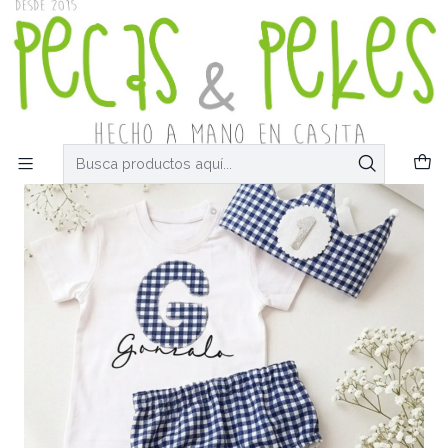
Confección coronas 6-7 días laborables, resto 10-12 días /
URGENTES 6-7 días laborables
Inicio
Conjuntos de cumpleaños
Corona, camiseta y cubrepañal
Conjunto cumpleaños Vichy azul marino